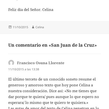
Feliz día del Señor. Celina
Publicado
Autor
11/10/2015
Celina
el
Un comentario en «San Juan de la Cruz»
Francisco Osuna Llorente
dice:
11/10/2015 a las 13:38
El último terceto de un conocido soneto resume el
generoso y amoroso texto que hoy pone Celina a
nuestra consideración. Dice así: «No me tienes que
dar porque te quiera/ pues aunque lo que espero no
esperara/ lo mismo que te quiero te quisiera.»
Las gotas de amor del texto de Celina penetran en lo