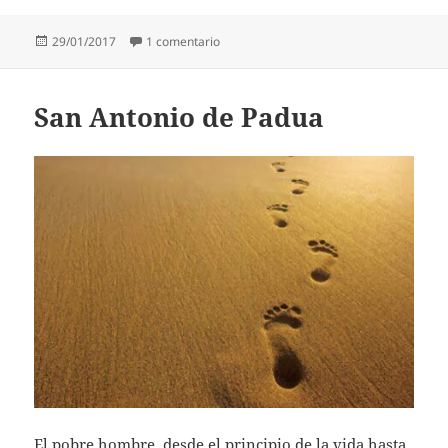
Publicado
en Gabrielle Bossis
29/01/2017
1 comentario
el
San Antonio de Padua
El pobre hombre, desde el principio de la vida hasta