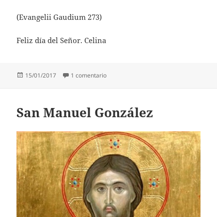
(Evangelii Gaudium 273)
Feliz día del Señor. Celina
Publicado
en Evangelii Gaudium 273
15/01/2017
1 comentario
el
San Manuel González