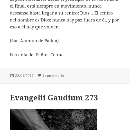
el final, está siempre en movimiento, nunca
descansa hasta llegar a su centro: Dios… El centro
del hombre es Dios; nunca hay paz fuera de él, y por
eso a él hay que volver.
(San Antonio de Padua)
Feliz día del Señor. Celina
Publicado
en San Antonio de Padua
22/01/2017
1 comentario
el
Evangelii Gaudium 273