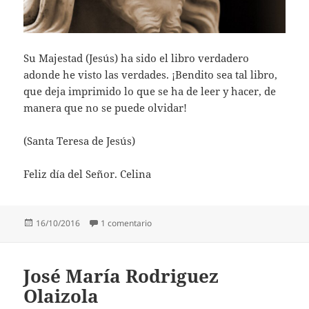
Su Majestad (Jesús) ha sido el libro verdadero
adonde he visto las verdades. ¡Bendito sea tal libro,
que deja imprimido lo que se ha de leer y hacer, de
manera que no se puede olvidar!
(Santa Teresa de Jesús)
Feliz día del Señor. Celina
Publicado
en Santa Teresa de Jesús
16/10/2016
1 comentario
el
José María Rodriguez
Olaizola