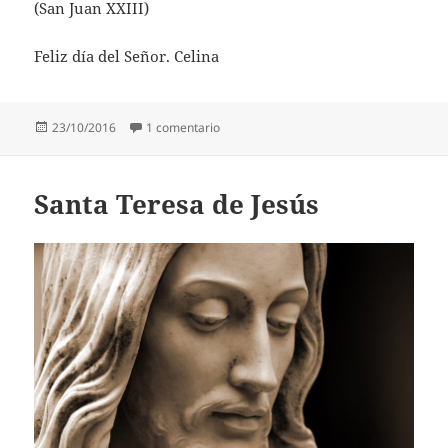
(San Juan XXIII)
Feliz día del Señor. Celina
Publicado
en San Juan XXIII
23/10/2016
1 comentario
el
Santa Teresa de Jesús