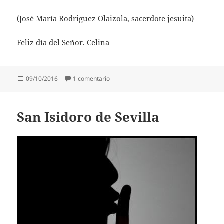
(José María Rodriguez Olaizola, sacerdote jesuita)
Feliz día del Señor. Celina
Publicado
en José María Rodriguez Olaizola
09/10/2016
1 comentario
el
San Isidoro de Sevilla