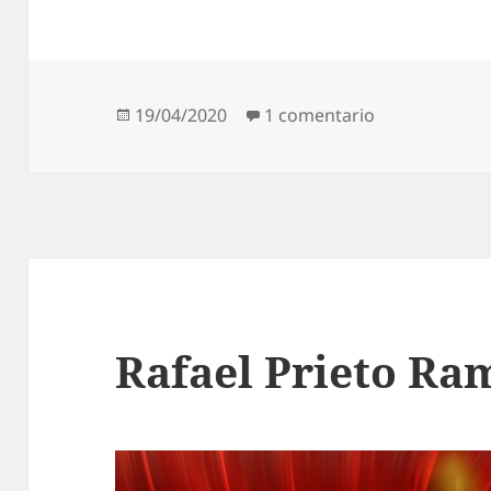
Publicado
en Benedicto 
19/04/2020
1 comentario
el
Rafael Prieto Ra