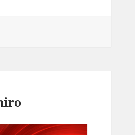
XVI
miro