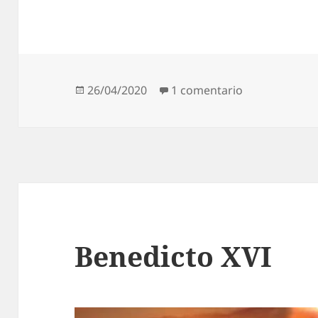
Publicado
en Antonio Be
26/04/2020
1 comentario
el
Benedicto XVI