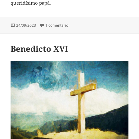
queridísimo papá.
Publicado
en Francisco Osuna Llorente
24/09/2023
1 comentario
el
Benedicto XVI