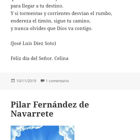
para llegar a tu destino.
Y si tormentas y corrientes desvían el rumbo,
endereza el timón, sigue tu camino,
y nunca olvides que Dios va contigo.
(José Luis Díez Soto)
Feliz día del Señor. Celina
Publicado
en José Luis Díez Soto
10/11/2019
1 comentario
el
Pilar Fernández de
Navarrete