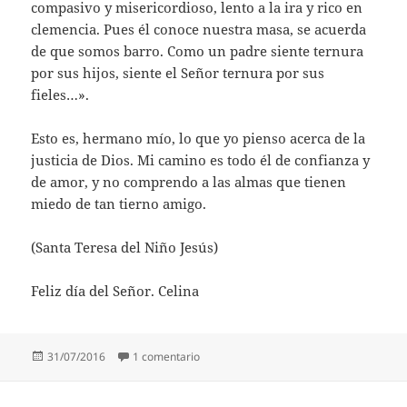
compasivo y misericordioso, lento a la ira y rico en
clemencia. Pues él conoce nuestra masa, se acuerda
de que somos barro. Como un padre siente ternura
por sus hijos, siente el Señor ternura por sus
fieles…».
Esto es, hermano mío, lo que yo pienso acerca de la
justicia de Dios. Mi camino es todo él de confianza y
de amor, y no comprendo a las almas que tienen
miedo de tan tierno amigo.
(Santa Teresa del Niño Jesús)
Feliz día del Señor. Celina
Publicado
en Santa Teresa del Niño Jesús
31/07/2016
1 comentario
el