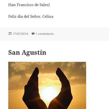
(San Francisco de Sales)
Feliz día del Señor. Celina
Publicado
en San Francisco de Sales
17/07/2016
1 comentario
el
San Agustín