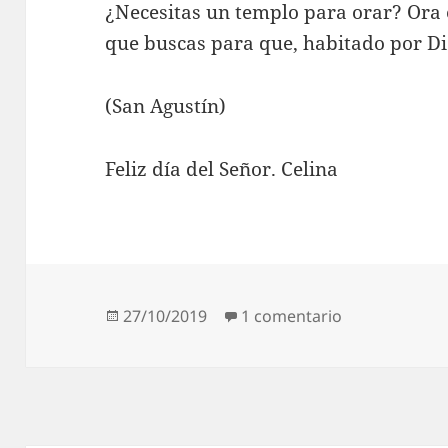
¿Necesitas un templo para orar? Ora 
que buscas para que, habitado por Dio
(San Agustín)
Feliz día del Señor. Celina
Publicado
en San Agustí
27/10/2019
1 comentario
el