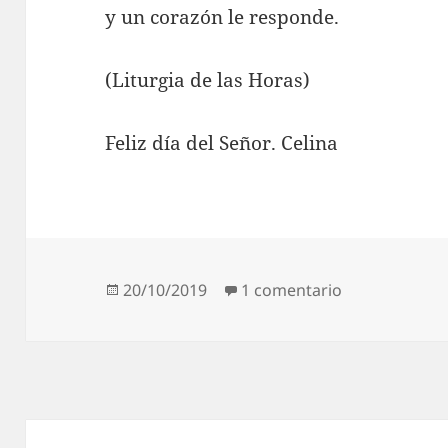
y un corazón le responde.
(Liturgia de las Horas)
Feliz día del Señor. Celina
Publicado
en Liturgia de
20/10/2019
1 comentario
el