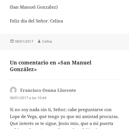
(San Manuel González)
Feliz día del Señor. Celina
Publicado
Autor
08/01/2017
Celina
el
Un comentario en «San Manuel
González»
Francisco Osuna Llorente
dice:
08/01/2017 a las 10:44
Si no soy nada sin ti, Señor; cabe preguntarse con
Lope de Vega, qué tengo yo que mi amistad procuras.
Qué interés se te sigue, Jesús mío, que a mi puerta