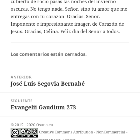
cubierto de rocío pasas las noches del invierno
oscuras. No tengo nada, Señor, sino tu amor que me
entregas con tu corazón. Gracias. Señor.
Imponente e impresionante imagen de Corazón de
Jesús. Gracias, Celina. Feliz día del Señor a todos.
Los comentarios están cerrados.
Navegación
ANTERIOR
de
José Luis Segovia Bernabé
Entrada
entradas
anterior:
SIGUIENTE
Evangelii Gaudium 273
Entrada
siguiente:
© 2015 - 2026 Osuna.eu
Creative Commons Attribution - NonCommercial -