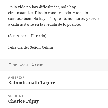
En la vida no hay dificultades, sólo hay
circunstancias. Dios lo conduce todo, y todo lo
conduce bien. No hay más que abandonarse, y servir
a cada instante en la medida de lo posible.
(San Alberto Hurtado)
Feliz día del Señor. Celina
Publicado
Autor
20/10/2024
Celina
el
Navegación
ANTERIOR
de
Rabindranath Tagore
Entrada
entradas
anterior:
SIGUIENTE
Charles Péguy
Entrada
siguiente: