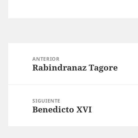
Navegación
de
ANTERIOR
Rabindranaz Tagore
entradas
Entrada
anterior:
SIGUIENTE
Benedicto XVI
Entrada
siguiente: