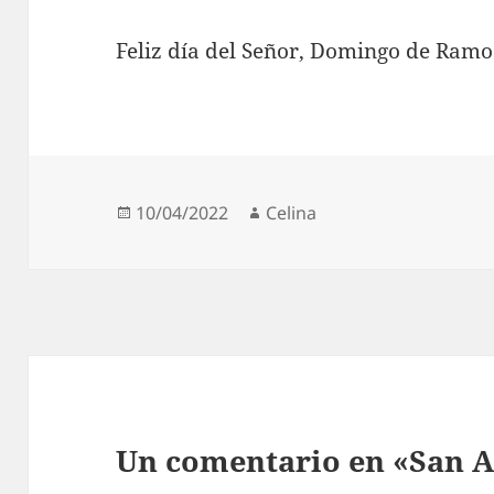
Feliz día del Señor, Domingo de Ramo
Publicado
Autor
10/04/2022
Celina
el
Un comentario en «San 