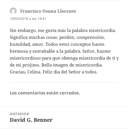
Francisco Osuna Llorente
dice:
18/03/2018 a las 14:41
Sin embargo, me gusta más la palabra misericordia.
Significa muchas cosas: perdón, comprensión,
humildad, amor. Todos estos conceptos hacen
hermosa y entrañable a la palabra. Señor, hazme
misericordioso para que obtenga misericordia de ti y
de mi prójimo. Bella imagen de misericordia.
Gracias, Celina. Feliz día del Señor a todos.
Los comentarios están cerrados.
Navegación
ANTERIOR
de
David G. Benner
Entrada
entradas
anterior: