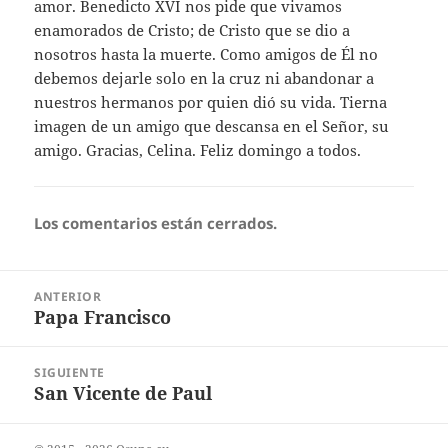
amor. Benedicto XVI nos pide que vivamos
enamorados de Cristo; de Cristo que se dio a
nosotros hasta la muerte. Como amigos de Él no
debemos dejarle solo en la cruz ni abandonar a
nuestros hermanos por quien dió su vida. Tierna
imagen de un amigo que descansa en el Señor, su
amigo. Gracias, Celina. Feliz domingo a todos.
Los comentarios están cerrados.
Navegación
ANTERIOR
de
Papa Francisco
Entrada
entradas
anterior:
SIGUIENTE
San Vicente de Paul
Entrada
siguiente: