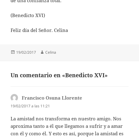
de una confianza total.
(Benedicto XVI)
Feliz día del Señor. Celina
Publicado
Autor
19/02/2017
Celina
el
Un comentario en «Benedicto XVI»
Francisco Osuna Llorente
dice:
19/02/2017 a las 11:21
La amistad nos transforma en nuestro amigo. Nos
aproxima tanto a él que llegamos a sufrir y a amar
con él y como él. Y esto es así, porque la amistad es